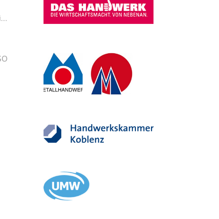
i…
SO