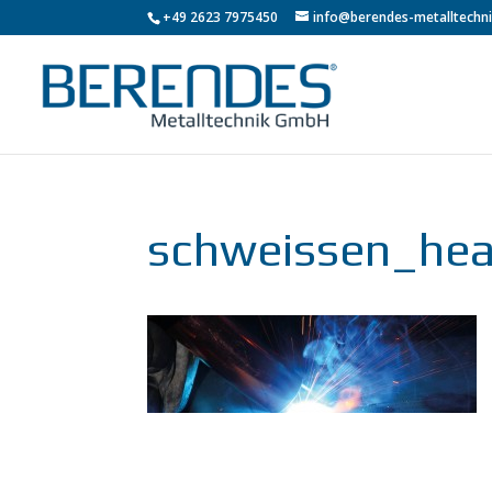
+49 2623 7975450
info@berendes-metalltechni
schweissen_he