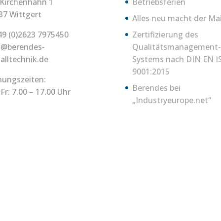
Kirchenhahn 1
Betriebsferien
37 Wittgert
Alles neu macht der Ma
49 (0)2623 7975450
Zertifizierung des
o@berendes-
Qualitätsmanagement-
alltechnik.de
Systems nach DIN EN I
9001:2015
nungszeiten:
Berendes bei
Fr: 7.00 – 17.00 Uhr
„Industryeurope.net“