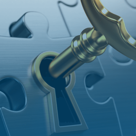
 unsere Auftrag­
gelegent­lich
ht geheimnisvol
mehr Infos