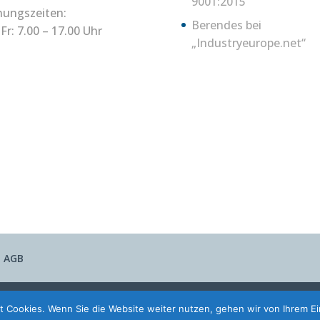
9001:2015
nungszeiten:
Berendes bei
Fr: 7.00 – 17.00 Uhr
„Industryeurope.net“
AGB
t Cookies. Wenn Sie die Website weiter nutzen, gehen wir von Ihrem Ei