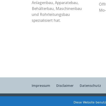
Anlagenbau, Apparatebau,
Öff
Behälterbau, Maschinenbau
Mo-
und Rohrleitungsbau
spezialisiert hat.
Impressum
Disclaimer
Datenschutz
© 2019-2025 Berendes Metalltechnik GmbH
Diese Website benutz