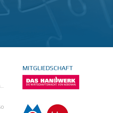
MITGLIEDSCHAFT
i…
SO