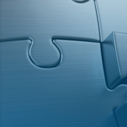
sind
rec