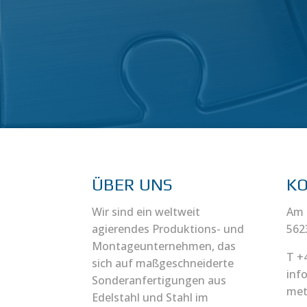
ÜBER UNS
K
Wir sind ein weltweit
Am 
agierendes Produktions- und
562
Montageunternehmen, das
T +
sich auf maßgeschneiderte
inf
Sonderanfertigungen aus
met
Edelstahl und Stahl im