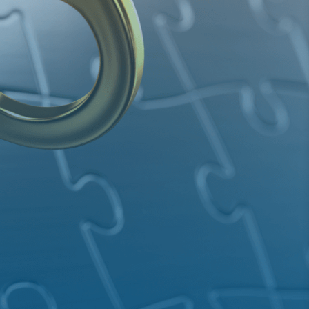
geber
l...