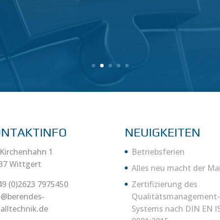
ONTAKTINFO
NEUIGKEITEN
Kirchenhahn 1
Betriebsferien
37 Wittgert
Alles neu macht der Ma
49 (0)2623 7975450
Zertifizierung des
o@berendes-
Qualitätsmanagement-
alltechnik.de
Systems nach DIN EN I