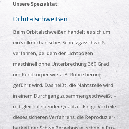
Unsere Spezialität:
Orbitalschweißen
Beim Orbital­schweißen handelt es sich um
ein voll­mechanisches Schutz­gas­schweiß­
verfahren, bei dem der Licht­bogen
maschinell ohne Unter­brechung 360 Grad
um Rund­körper wie z. B. Rohre herum­
geführt wird. Das heißt, die Naht­stelle wird
in einem Durch­gang zu­sammen­geschweißt –
mit gleich­bleibender Qualität. Einige Vorteile
dieses sicheren Ver­fahrens: die Repro­duzier­
barkeit der Schweiß­ergebnisse, schnelle Pro­