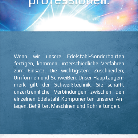
Wenn wir unsere Edel­stahl-Sonder­bauten
fertigen, kommen unter­schied­liche Ver­fahren
zum Ein­satz. Die wichtig­sten: Zu­schneiden,
Um­formen und Schweißen. Unser Haupt­augen­
merk gilt der Schweiß­technik. Sie schafft
unzer­trenn­liche Ver­bindungen zwischen den
ein­zelnen Edel­stahl-Kompo­nenten unserer An­
lagen, Behälter, Maschinen und Rohr­leitungen.