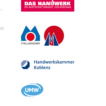
i…
SO