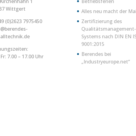
Kirchenhahn 1
Betriebsferien
37 Wittgert
Alles neu macht der Ma
49 (0)2623 7975450
Zertifizierung des
o@berendes-
Qualitätsmanagement-
alltechnik.de
Systems nach DIN EN I
9001:2015
nungszeiten:
Berendes bei
Fr: 7.00 – 17.00 Uhr
„Industryeurope.net“