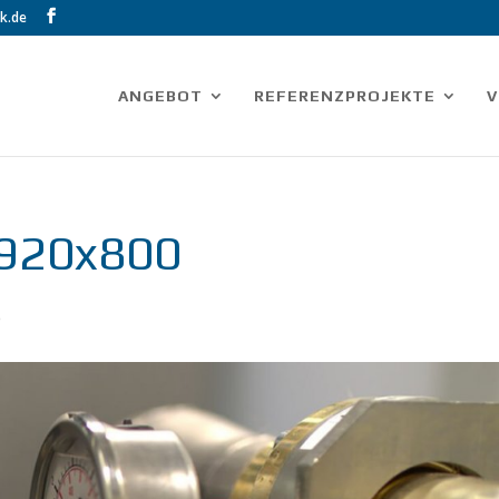
k.de
ANGEBOT
REFERENZPROJEKTE
V
920x800
e