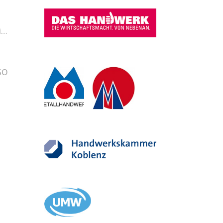
i…
SO